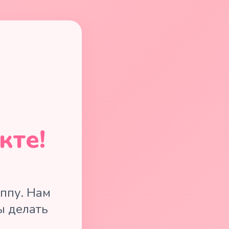
кте!
ппу. Нам
ы делать