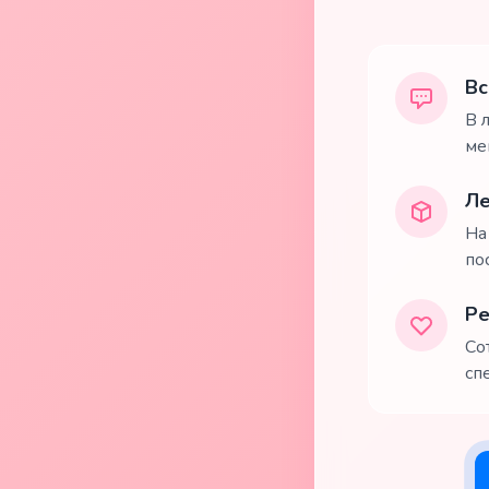
Вс
В 
ме
Ле
На
по
Ре
Со
сп