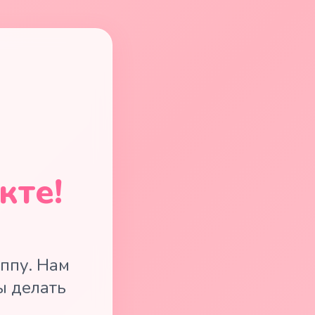
кте!
ппу. Нам
ы делать