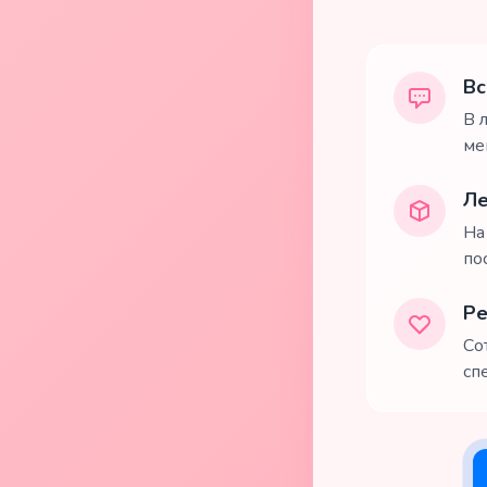
Вс
В 
ме
Ле
На
по
Ре
Со
сп