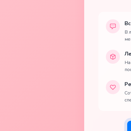
Вс
В 
ме
Ле
На
по
Ре
Со
сп