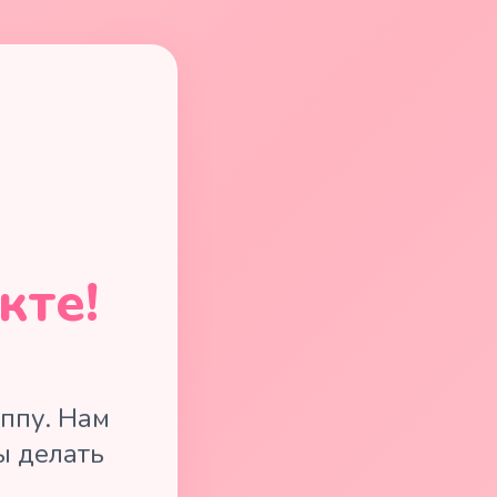
кте!
ппу. Нам
ы делать