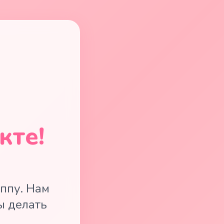
кте!
ппу. Нам
ы делать