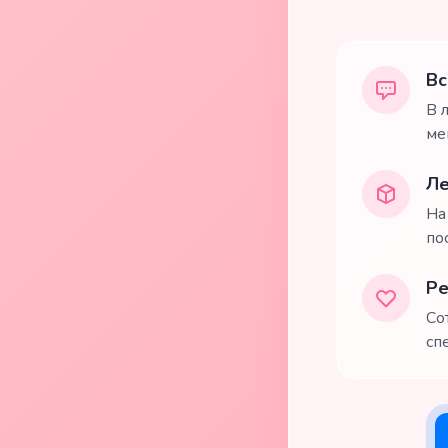
Вс
В 
ме
Ле
На
по
Ре
Со
сп